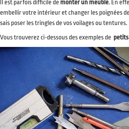
Il est parfois difficile de
monter un meuble
. En eff
embellir votre intérieur et changer les poignées de
sais poser les tringles de vos voilages ou tentures.
Vous trouverez ci-dessous des exemples de
petits