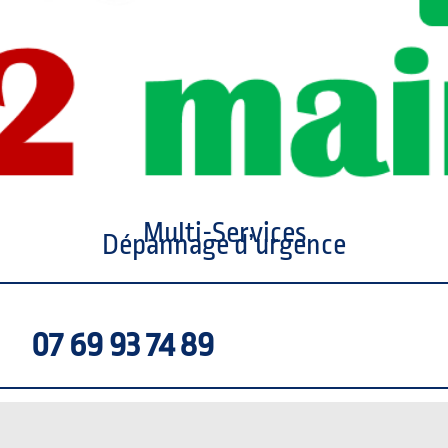
Multi-Services
Dépannage d’urgence
07 69 93 74 89